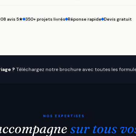
108 avis 5★
350+ projets livrés
Réponse rapide
Devis gratuit
iage ?
Téléchargez notre brochure avec toutes les formules
NOS EXPERTISES
 accompagne
sur tous vo