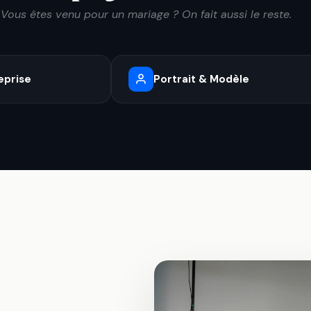
Vous êtes venu pour un mariage ? On fait aussi le reste.
eprise
Portrait & Modèle