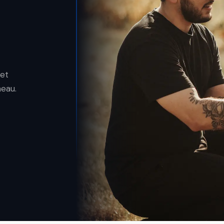
jet
neau.