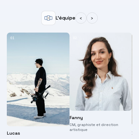
L'équipe
‹
›
01
02
0
Fanny
CM, graphiste et direction
artistique
Lucas
Di