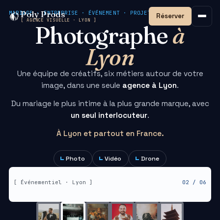
Poly Prods
MARIAGE · ENTREPRISE · ÉVÉNEMENT · PROJET SUR MESURE
Réserver
[ AGENCE VISUELLE · LYON ]
Photographe
à
Lyon
Une équipe de créatifs, six métiers autour de votre
image, dans une seule
agence à Lyon
.
Du mariage le plus intime à la plus grande marque, avec
un seul interlocuteur
.
À Lyon et partout en France.
Photo
Vidéo
Drone
[ Portrait · Lyon ]
03 / 06