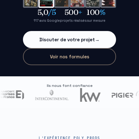
5,0
/5
500
+
100
%
117 avis Google
projets réalisés
sur mesure
Discuter de votre projet
→
Voir nos formules
Ils nous font confiance
L'EXPÉRIENCE POLY PRODS