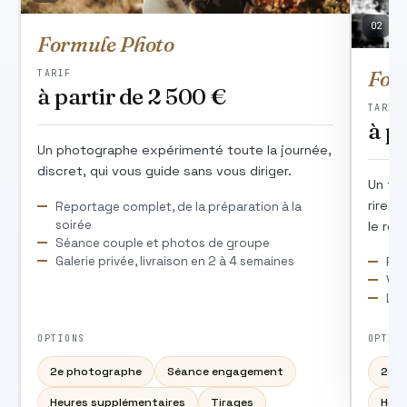
02
Formule Photo
For
TARIF
à partir de 2 500 €
TARIF
à p
Un photographe expérimenté toute la journée,
discret, qui vous guide sans vous diriger.
Un fil
rires.
Reportage complet, de la préparation à la
soirée
le rev
Séance couple et photos de groupe
Galerie privée, livraison en 2 à 4 semaines
Fil
Vos
Liv
OPTIONS
OPTIO
2e photographe
Séance engagement
2e c
Heures supplémentaires
Tirages
Heur