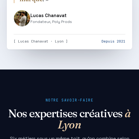
Lucas Chanavat
Fondateur, Poly Prods
[ Lucas Chanavat · Lyon ]
Depuis 2021
NOTRE SAVOIR-FAIRE
Nos expertises créatives
à
Lyon
Six métiers sous un même toit, qu'on combine selon