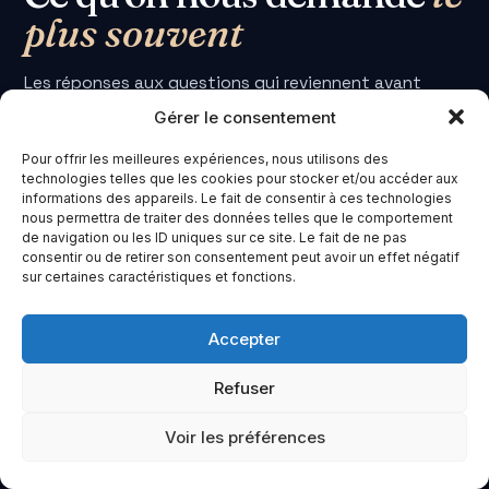
plus souvent
Les réponses aux questions qui reviennent avant
chaque projet. S'il en manque une, elle nous intéresse.
Gérer le consentement
Pour offrir les meilleures expériences, nous utilisons des
Poser votre question
→
technologies telles que les cookies pour stocker et/ou accéder aux
informations des appareils. Le fait de consentir à ces technologies
nous permettra de traiter des données telles que le comportement
de navigation ou les ID uniques sur ce site. Le fait de ne pas
consentir ou de retirer son consentement peut avoir un effet négatif
Comment trouver un bon photographe à Lyon ?
sur certaines caractéristiques et fonctions.
Qui sont les meilleurs photographes lyonnais ?
Accepter
Refuser
Combien coûte un photographe professionnel à
Lyon ?
Voir les préférences
Combien coûte un shooting photo à Lyon ?