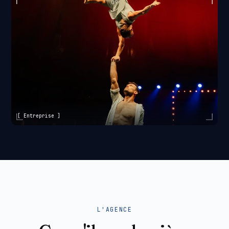
09
[ Entreprise ]
[
L'AGENCE