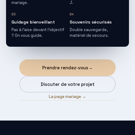
mariage.
J.
03
04
Guidage bienveillant
Souvenirs sécurisés
Pas à l'aise devant l'objectif
Double sauvegarde,
? On vous guide.
matériel de secours.
Prendre rendez-vous
→
Discuter de votre projet
La page mariage →